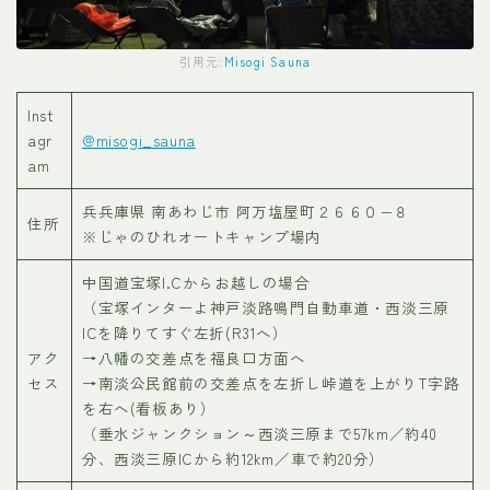
引用元:
Misogi Sauna
Inst
agr
@misogi_sauna
am
兵兵庫県 南あわじ市 阿万塩屋町２６６０−８
住所
※じゃのひれオートキャンプ場内
中国道宝塚I.Cからお越しの場合
（宝塚インターよ神戸淡路鳴門自動車道・西淡三原
ICを降りてすぐ左折(R31へ）
アク
→八幡の交差点を福良口方面へ
セス
→南淡公民館前の交差点を左折し峠道を上がりT字路
を右へ(看板あり）
（垂水ジャンクション～西淡三原まで57km／約40
分、西淡三原ICから約12km／車で約20分）