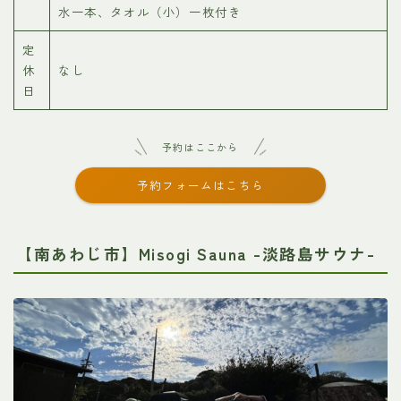
水一本、タオル（小）一枚付き
定
休
なし
日
予約はここから
予約フォームはこちら
【南あわじ市】Misogi Sauna -淡路島サウナ-