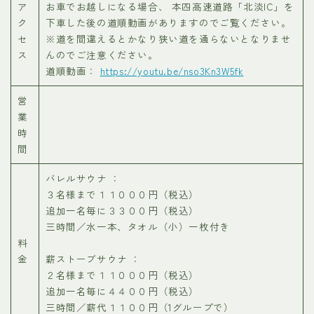
ア
お車でお越しになる場合、 本四高速道路「北淡IC」を
ク
下車した後の道順動画がありますのでご覧ください。
セ
※道を間違えるとかなり狭い道を通らないとなりませ
ス
んのでご注意ください。
道順動画：
https://youtu.be/nso3Kn3W5fk
営
業
時
間
バレルサウナ ：
３名様まで１１０００円（税込）
追加一名毎に３３００円（税込）
三時間／水一本、タオル（小）一枚付き
料
金
薪ストーブサウナ ：
２名様まで１１０００円（税込）
追加一名毎に４４００円（税込）
三時間／薪代１１００円（1グループで）