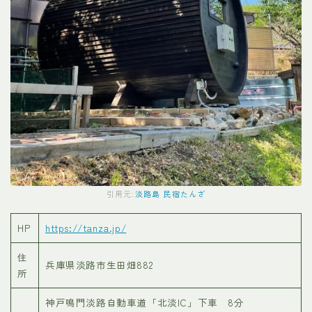
引用元:
淡路島 民宿たんざ
HP
https://tanza.jp/
住
兵庫県淡路市生田畑882
所
神戸鳴門淡路自動車道「北淡IC」下車 8分