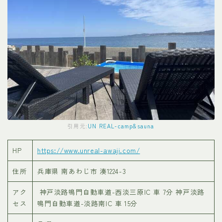
引用元:
UN REAL-camp&sauna
HP
https://www.unreal-awaji.com/
住所
兵庫県 南あわじ市 湊1224-3
アク
神戸淡路鳴門自動車道-西淡三原IC 車 7分 神戸淡路
セス
鳴門自動車道-淡路南IC 車 15分