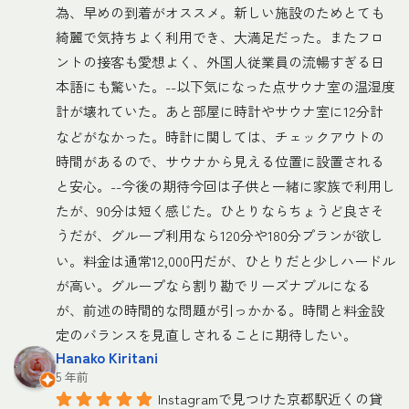
為、早めの到着がオススメ。新しい施設のためとても
綺麗で気持ちよく利用でき、大満足だった。またフロ
ントの接客も愛想よく、外国人従業員の流暢すぎる日
本語にも驚いた。--以下気になった点サウナ室の温湿度
計が壊れていた。あと部屋に時計やサウナ室に12分計
などがなかった。時計に関しては、チェックアウトの
時間があるので、サウナから見える位置に設置される
と安心。--今後の期待今回は子供と一緒に家族で利用し
たが、90分は短く感じた。ひとりならちょうど良さそ
うだが、グループ利用なら120分や180分プランが欲し
い。料金は通常12,000円だが、ひとりだと少しハードル
が高い。グループなら割り勘でリーズナブルになる
が、前述の時間的な問題が引っかかる。時間と料金設
定のバランスを見直しされることに期待したい。
Hanako Kiritani
5 年前
Instagramで見つけた京都駅近くの貸