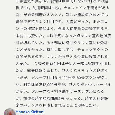
り雰囲気が異なる。設備はほぼ同じなので好みでの選
択でOK。利用時間は90分。チェックイン手続きがある
為、早めの到着がオススメ。新しい施設のためとても
綺麗で気持ちよく利用でき、大満足だった。またフロ
ントの接客も愛想よく、外国人従業員の流暢すぎる日
本語にも驚いた。--以下気になった点サウナ室の温湿度
計が壊れていた。あと部屋に時計やサウナ室に12分計
などがなかった。時計に関しては、チェックアウトの
時間があるので、サウナから見える位置に設置される
と安心。--今後の期待今回は子供と一緒に家族で利用し
たが、90分は短く感じた。ひとりならちょうど良さそ
うだが、グループ利用なら120分や180分プランが欲し
い。料金は通常12,000円だが、ひとりだと少しハードル
が高い。グループなら割り勘でリーズナブルになる
が、前述の時間的な問題が引っかかる。時間と料金設
定のバランスを見直しされることに期待したい。
Hanako Kiritani