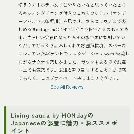
切サウナ！ホテル女子会やりたいなと思っていたとこ
ろキッチンダイニング付きのこちらのホテル（マンデ
ーアパルト七条堀川）を見つけ、さらにサウナまで楽
しめる!‼︎InstagramのDMですぐに予約できるのもとても
楽。当日LINE会員になったらその場で更に割引いてい
ただけてびっくり。おしゃれで雰囲気抜群、スペース
についていた4Kテレビでリラクゼーションyoutube流し
ながらサウナを楽しみました。ガウンもあるので友達
同士でも気楽です。友達と割り勘にするとそこまで高
くもなく、このプライベート感ははまりそうです。
See All Reviews
Living sauna by MONdayの
Japaneseの部屋に魅力・おススメポ
イント