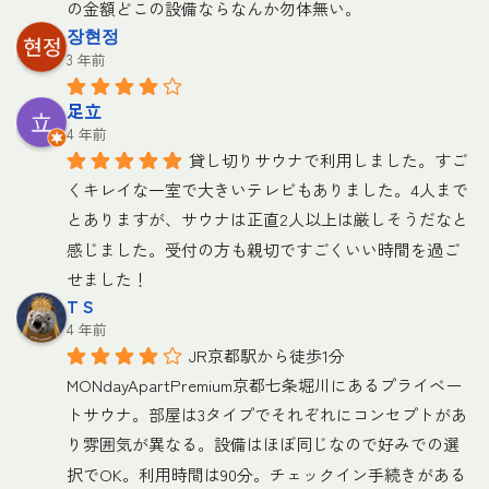
の金額どこの設備ならなんか勿体無い。
장현정
3 年前
足立
4 年前
貸し切りサウナで利用しました。すご
くキレイな一室で大きいテレビもありました。4人まで
とありますが、サウナは正直2人以上は厳しそうだなと
感じました。受付の方も親切ですごくいい時間を過ご
せました！
T S
4 年前
JR京都駅から徒歩1分
MONdayApartPremium京都七条堀川にあるプライベー
トサウナ。部屋は3タイプでそれぞれにコンセプトがあ
り雰囲気が異なる。設備はほぼ同じなので好みでの選
択でOK。利用時間は90分。チェックイン手続きがある