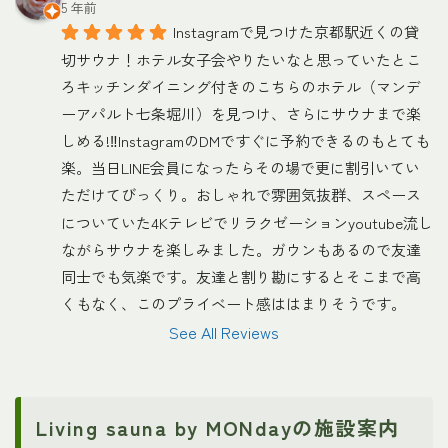
5 年前
Instagramで見つけた京都駅近くの貸
切サウナ！ホテル女子会やりたいなと思っていたとこ
ろキッチンダイニング付きのこちらのホテル（マンデ
ーアパルト七条堀川）を見つけ、さらにサウナまで楽
しめる!‼︎InstagramのDMですぐに予約できるのもとても
楽。当日LINE会員になったらその場で更に割引いてい
ただけてびっくり。おしゃれで雰囲気抜群、スペース
についていた4Kテレビでリラクゼーションyoutube流し
ながらサウナを楽しみました。ガウンもあるので友達
同士でも気楽です。友達と割り勘にするとそこまで高
くもなく、このプライベート感ははまりそうです。
See All Reviews
Living sauna by MONdayの施設案内