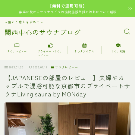
【無料で運用可能】
集客に繋がるサウナライフの協賛施設登録や流れについて解説
～整いと癒しを求めて～
関西中心のサウナブログ
サウナレビュー
プライベートサウナ
サウナアイテム
サウナ知識
レビュー
2023.01.20
2023.07.17
サウナレビュー
【JAPANESEの部屋のレビュー】夫婦やカ
ップルで混浴可能な京都市のプライベートサ
ウナLiving sauna by MONday