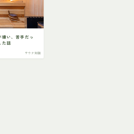
が嫌い、苦手だっ
した話
サウナ知識