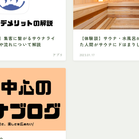
】集客に繋がるサウナライ
【体験談】サウナ・水風呂
や流れについて解説
た人間がサウナにドはまり
アプリ
2023.01.17